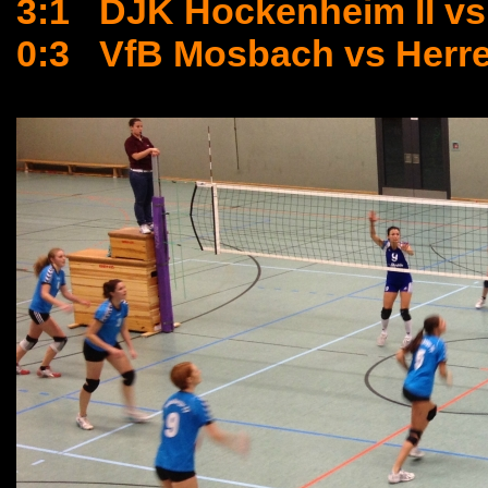
3:1 DJK Hockenheim II vs
0:3 VfB Mosbach vs Herre