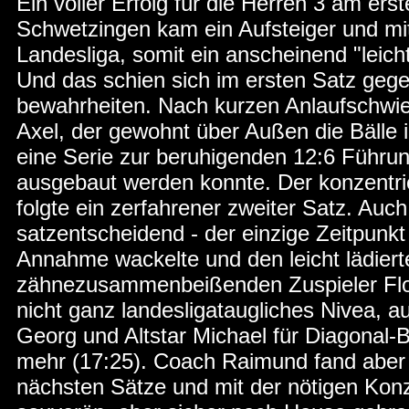
Ein voller Erfolg für die Herren 3 am er
Schwetzingen kam ein Aufsteiger und mit
Landesliga, somit ein anscheinend "leich
Und das schien sich im ersten Satz geg
bewahrheiten. Nach kurzen Anlaufschwie
Axel, der gewohnt über Außen die Bälle i
eine Serie zur beruhigenden 12:6 Führu
ausgebaut werden konnte. Der konzentrier
folgte ein zerfahrener zweiter Satz. Auc
satzentscheidend - der einzige Zeitpunk
Annahme wackelte und den leicht lädiert
zähnezusammenbeißenden Zuspieler Flo 
nicht ganz landesligataugliches Nivea, 
Georg und Altstar Michael für Diagonal
mehr (17:25). Coach Raimund fand aber d
nächsten Sätze und mit der nötigen Konz