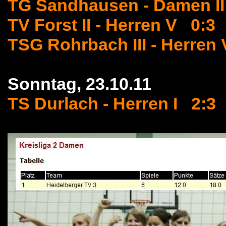
TG Sandhausen - Damen I
TV Forst II - Herren V 0:3
TSG Rohrbach III - Herren 
Sonntag, 23.10.11
TS Durlach - Herren I 2:3