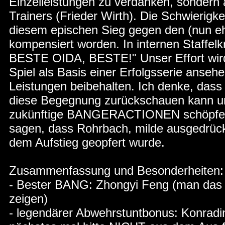
Einzelleistungen zu verdanken, sonder
Trainers (Frieder Wirth). Die Schwierigk
diesem epischen Sieg gegen den (nun ehe
kompensiert worden. In internen Staffe
BESTE OIDA, BESTE!" Unser Effort wird 
Spiel als Basis einer Erfolgsserie anseh
Leistungen beibehalten. Ich denke, dass 
diese Begegnung zurückschauen kann und
zukünftige BANGERACTIONEN schöpfen w
sagen, dass Rohrbach, milde ausgedrück
dem Aufstieg geopfert wurde.
Zusammenfassung und Besonderheiten:
- Bester BANG: Zhongyi Feng (man das 
zeigen)
- legendärer Abwehrstuntbonus: Konradin