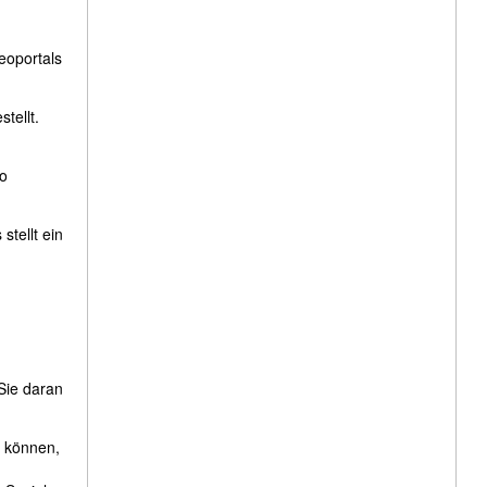
eoportals
tellt.
to
tellt ein
Sie daran
 können,