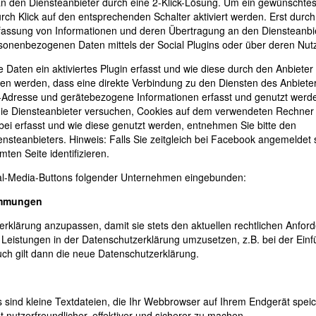
 den Diensteanbieter durch eine 2-Klick-Lösung. Um ein gewünschtes
urch Klick auf den entsprechenden Schalter aktiviert werden. Erst durch
Erfassung von Informationen und deren Übertragung an den Diensteanbi
rsonenbezogenen Daten mittels der Social Plugins oder über deren Nut
e Daten ein aktiviertes Plugin erfasst und wie diese durch den Anbiete
n werden, dass eine direkte Verbindung zu den Diensten des Anbiete
-Adresse und gerätebezogene Informationen erfasst und genutzt werd
s die Diensteanbieter versuchen, Cookies auf dem verwendeten Rechner
ei erfasst und wie diese genutzt werden, entnehmen Sie bitte den
nsteanbieters. Hinweis: Falls Sie zeitgleich bei Facebook angemeldet 
ten Seite identifizieren.
ial-Media-Buttons folgender Unternehmen eingebunden:
immungen
erklärung anzupassen, damit sie stets den aktuellen rechtlichen Anfor
Leistungen in der Datenschutzerklärung umzusetzen, z.B. bei der Ein
ch gilt dann die neue Datenschutzerklärung.
sind kleine Textdateien, die Ihr Webbrowser auf Ihrem Endgerät speic
 nutzerfreundlicher, effektiver und sicherer zu machen.