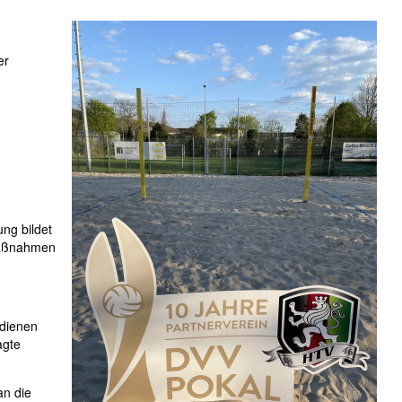
er
ng bildet
 Maßnahmen
 dienen
agte
an die