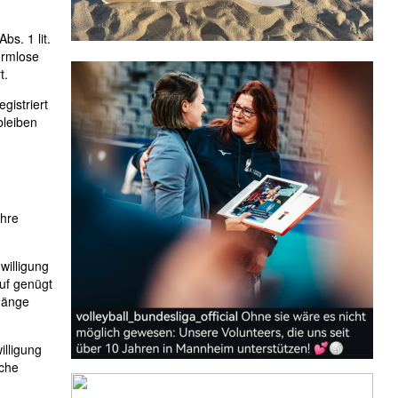
bs. 1 lit.
formlose
t.
gistriert
bleiben
Ihre
willigung
ruf genügt
rgänge
illigung
iche