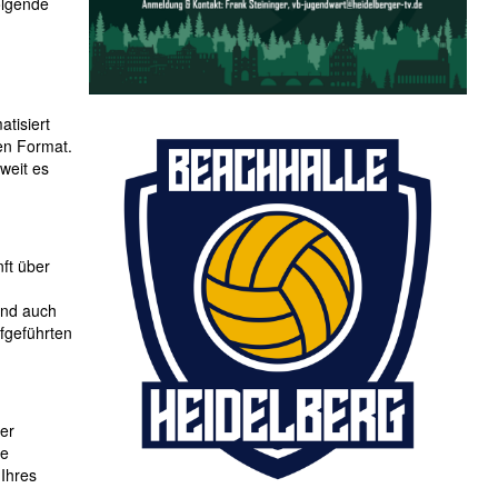
olgende
atisiert
ren Format.
weit es
ft über
und auch
fgeführten
ber
te
 Ihres