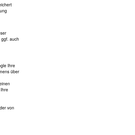
ichert
zung
eser
 ggf. auch
gle Ihre
mmens über
 einen
 Ihre
der von