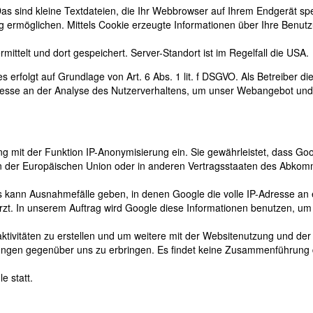
as sind kleine Textdateien, die Ihr Webbrowser auf Ihrem Endgerät spe
 ermöglichen. Mittels Cookie erzeugte Informationen über Ihre Benut
ittelt und dort gespeichert. Server-Standort ist im Regelfall die USA.
erfolgt auf Grundlage von Art. 6 Abs. 1 lit. f DSGVO. Als Betreiber di
eresse an der Analyse des Nutzerverhaltens, um unser Webangebot und
ng mit der Funktion IP-Anonymisierung ein. Sie gewährleistet, dass Goo
en der Europäischen Union oder in anderen Vertragsstaaten des Abko
Es kann Ausnahmefälle geben, in denen Google die volle IP-Adresse an
rzt. In unserem Auftrag wird Google diese Informationen benutzen, um
tivitäten zu erstellen und um weitere mit der Websitenutzung und der
tungen gegenüber uns zu erbringen. Es findet keine Zusammenführung 
e statt.