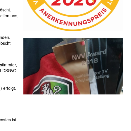
öscht.
elfen uns,
inden.
löscht
stimmter,
. f DSGVO.
 erfolgt,
nstes ist