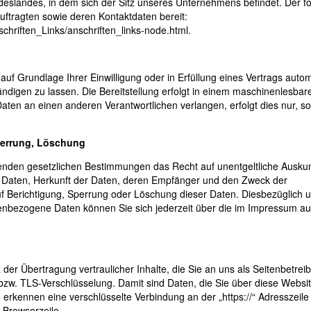
eslandes, in dem sich der Sitz unseres Unternehmens befindet. Der f
auftragten sowie deren Kontaktdaten bereit:
schriften_Links/anschriften_links-node.html
.
auf Grundlage Ihrer Einwilligung oder in Erfüllung eines Vertrags autom
händigen zu lassen. Die Bereitstellung erfolgt in einem maschinenlesba
aten an einen anderen Verantwortlichen verlangen, erfolgt dies nur, so
perrung, Löschung
enden gesetzlichen Bestimmungen das Recht auf unentgeltliche Auskun
Daten, Herkunft der Daten, deren Empfänger und den Zweck der
uf Berichtigung, Sperrung oder Löschung dieser Daten. Diesbezüglich 
bezogene Daten können Sie sich jederzeit über die im Impressum au
er Übertragung vertraulicher Inhalte, die Sie an uns als Seitenbetrei
bzw. TLS-Verschlüsselung. Damit sind Daten, die Sie über diese Websi
Sie erkennen eine verschlüsselte Verbindung an der „https://“ Adresszeile
 Browserzeile.