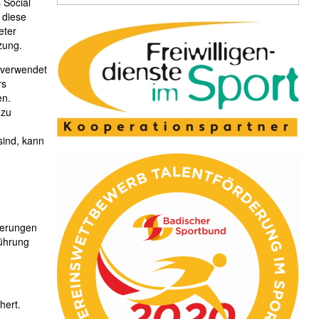
 Social
 diese
eter
zung.
r verwendet
rs
en.
 zu
sind, kann
derungen
führung
hert.